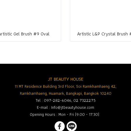
Artistic Gel Brush #9 Oval
Artistic L&P Crystal Brush
JT BEAUTY HOUSE
11 MT Residence Building 3rd Floor, Soi Ramkhamhaeng 42,
Ramkhamhaeng, Huamark, Bangkapi, Bangkok 10240
Tel : 097-282-6046, 02 7322275
E-mail :
Info@jtbeautyhouse.com
Opening Hours : Mon - Fri (9.00 - 17.30)