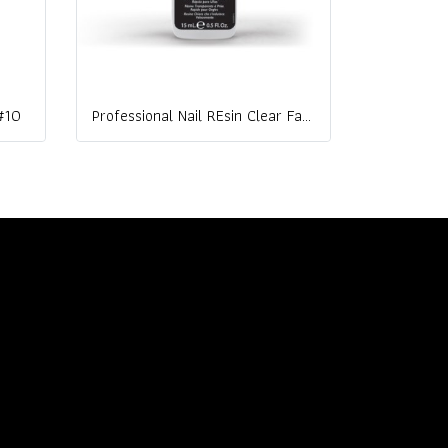
 #10
Professional Nail REsin Clear Fast Set Nail Resin