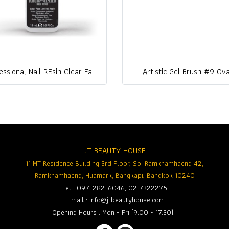
Professional Nail REsin Clear Fast Set Nail Resin
Artistic Gel Brush #9 Ova
JT BEAUTY HOUSE
11 MT Residence Building 3rd Floor, Soi Ramkhamhaeng 42,
Ramkhamhaeng, Huamark, Bangkapi, Bangkok 10240
Tel : 097-282-6046, 02 7322275
E-mail :
Info@jtbeautyhouse.com
Opening Hours : Mon - Fri (9.00 - 17.30)