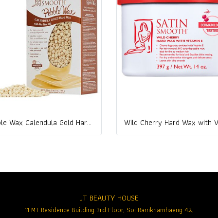
Pebble Wax Calendula Gold Hard Wax with Tea Tree Oil
JT BEAUTY HOUSE
11 MT Residence Building 3rd Floor, Soi Ramkhamhaeng 42,