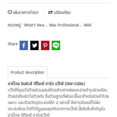
เพิ่มรายการโปรด
เปรียบเทียบ
หมวดหมู่ :
What's New
,
Wax Professional
,
WAX
Share
Product description
ชาร์โคล อินฟิวส์ ดีท็อกซ์ ฮาร์ด แว๊กซ์ (GIW-0286)
แว๊กซ์ที่อุดมไปด้วยส่วนผสมที่ช่วยล้างสารพิษและช่วยบำรุงผิวพร้อม
ด้วยปกป้องผิวไปด้วยกัน ซึ่งด้วยสูตรที่พัฒนาขึ้นมาสำหรับผิวหน้าโดย
เฉพาะ และด้วยวัตถุประสงค์อีก 2 อย่างนี้ คือการจัดขนที่ไม่พึง
ประสงค์และไม่ทำให้รูขุมขนอุดตันจากการแว๊กซ์ นั้นคือสิ่งสำคัญใน
ชาร์โคล ดีท๊อกซ์ ฮาร์ดแว๊กซ์