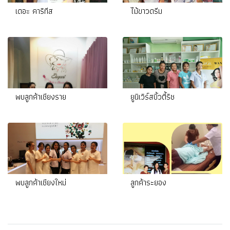
เดอะ คาริทีส
ไม้ขาวดรีม
พบลูกค้าเชียงราย
ยูนิเวิร์สบิ้วตี้ริช
พบลูกค้าเชียงใหม่
ลูกค้าระยอง