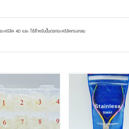
ั้นดอกอะคริลิค 4D และ ใช้สำหรับปั้นดอกอะคริลิคทรงกลม